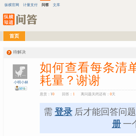
纵横官网
计量支付
问答
文库
首页
待解决
如何查看每条清
耗量？谢谢
小明小林
悬赏：¥
0
回答：
1
离问题关闭还有：
0
天
需
登录
后才能回答问
册
一