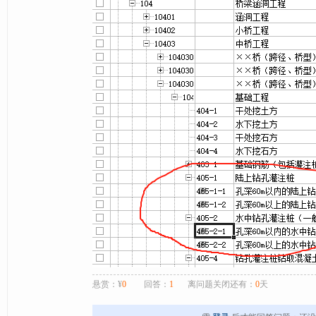
悬赏：¥
0
回答：
1
离问题关闭还有：
0
天