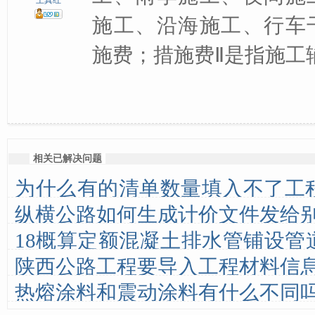
王真红
施工、沿海施工、行车
施费；措施费Ⅱ是指施工
相关已解决问题
为什么有的清单数量填入不了工
纵横公路如何生成计价文件发给
里填？而有的清单又相反，清单
18概算定额混凝土排水管铺设管
那里
陕西公路工程要导入工程材料信
径？
热熔涂料和震动涂料有什么不同