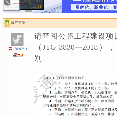
最佳答案
请查阅公路工程建设项
（JTG 3830—201
178490211
别。