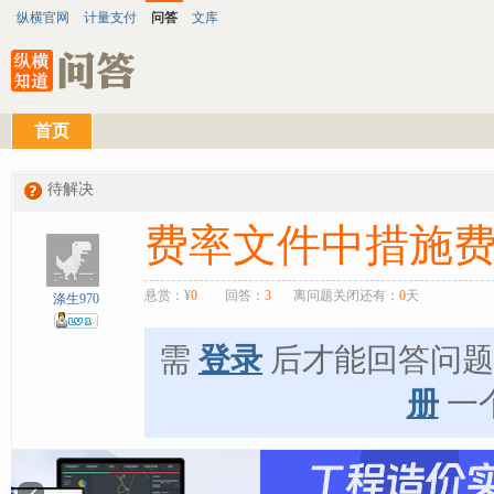
纵横官网
计量支付
问答
文库
首页
待解决
费率文件中措施费
悬赏：¥
0
回答：
3
离问题关闭还有：
0
天
涤生970
需
登录
后才能回答问
册
一