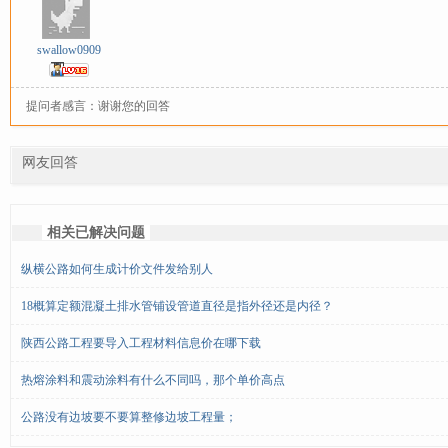
swallow0909
提问者感言：谢谢您的回答
网友回答
相关已解决问题
纵横公路如何生成计价文件发给别人
18概算定额混凝土排水管铺设管道直径是指外径还是内径？
陕西公路工程要导入工程材料信息价在哪下载
热熔涂料和震动涂料有什么不同吗，那个单价高点
公路没有边坡要不要算整修边坡工程量；