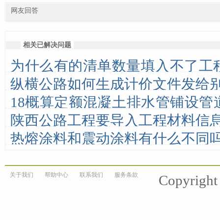
网友回答
相关已解决问题
为什么有的清单数量填入不了工
纵横公路如何生成计价文件发给
里填？而有的清单又相反，清单
18概算定额混凝土排水管铺设管
那里
陕西公路工程要导入工程材料信
径？
热熔涂料和震动涂料有什么不同
关于我们
帮助中心
联系我们
服务条款
Copyrigh