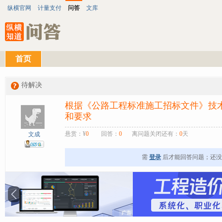
纵横官网
计量支付
问答
文库
首页
待解决
根据《公路工程标准施工招标文件》技术规
和要求
悬赏：¥
0
回答：
0
离问题关闭还有：
0
天
文成
需
登录
后才能回答问题；还