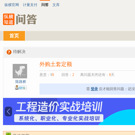
纵横官网
计量支付
问答
文库
首页
待解决
外购土套定额
悬赏：¥
0
回答：
2
离问题关闭还有：
0
天
陈路桥
需
登录
后才能回答问题；还