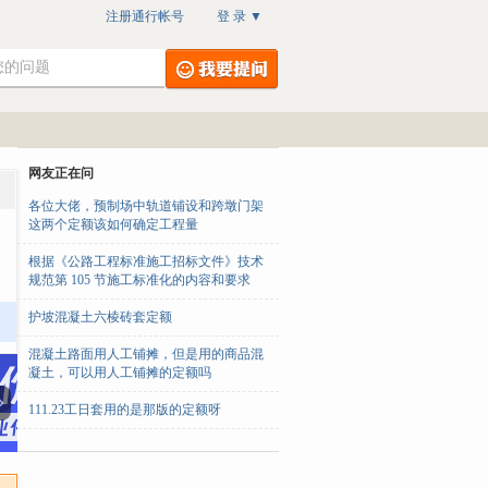
注册通行帐号
登 录
▼
网友正在问
各位大佬，预制场中轨道铺设和跨墩门架
这两个定额该如何确定工程量
根据《公路工程标准施工招标文件》技术
规范第 105 节施工标准化的内容和要求
护坡混凝土六棱砖套定额
混凝土路面用人工铺摊，但是用的商品混
凝土，可以用人工铺摊的定额吗
111.23工日套用的是那版的定额呀