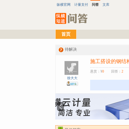
纵横官网
计量支付
问答
文库
首页
待解决
施工搭设的钢结
悬赏：¥
0
回答：
2
徐大大