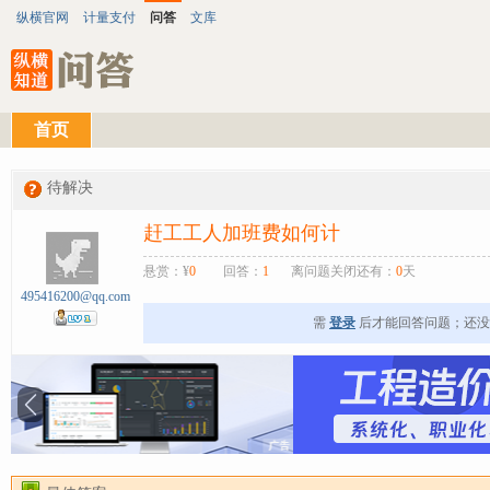
纵横官网
计量支付
问答
文库
首页
待解决
赶工工人加班费如何计
悬赏：¥
0
回答：
1
离问题关闭还有：
0
天
495416200@qq.com
需
登录
后才能回答问题；还