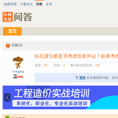
纵横官网
计量支付
问答
文库
首页
待解决
钻孔灌注桩是否考虑泥浆外运？如果考
悬赏：¥
0
回答：
2
离问题关闭还有：
0
天
wangjing
需
登录
后才能回答问题；还