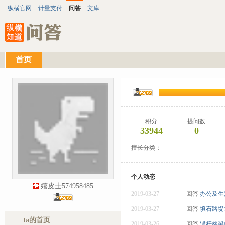
纵横官网
计量支付
问答
文库
首页
积分
提问数
33944
0
擅长分类：
个人动态
嬉皮士574958485
2019-03-27
回答
办公及生
2019-03-27
回答
填石路堤
ta的首页
2019-03-26
回答
锚杆格梁