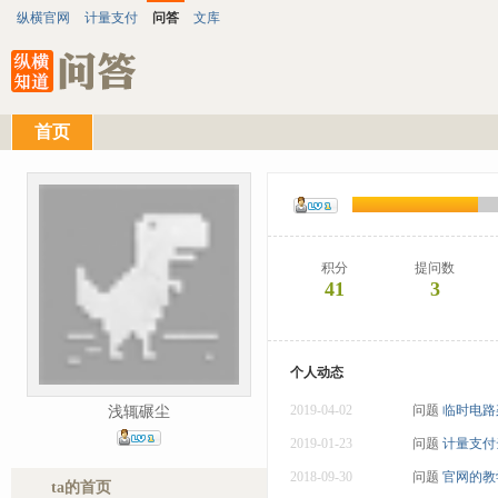
纵横官网
计量支付
问答
文库
首页
积分
提问数
41
3
个人动态
2019-04-02
问题
临时电路
浅辄碾尘
2019-01-23
问题
计量支付
2018-09-30
问题
官网的教
ta的首页