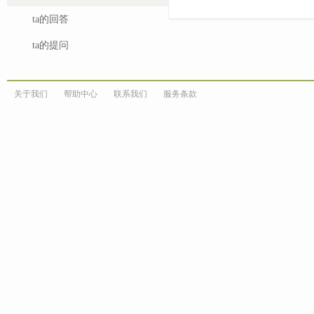
ta的回答
ta的提问
关于我们
帮助中心
联系我们
服务条款