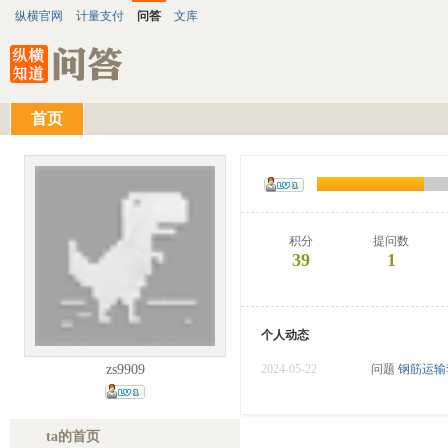
纵横官网
计量支付
问答
文库
首页
积分
提问数
39
1
个人动态
zs9909
2024-05-22
问题
钢筋运输
ta的首页