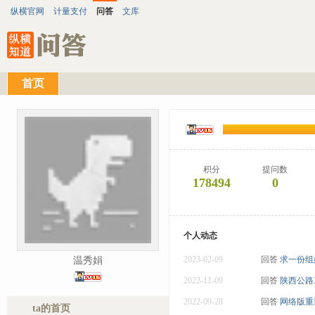
纵横官网
计量支付
问答
文库
首页
积分
提问数
178494
0
个人动态
2023-02-09
回答
求一份组
温秀娟
2022-11-09
回答
陕西公路
2022-09-28
回答
网络版重
ta的首页