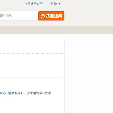
注册通行帐号
登 录
▼
在清单条目下 ...
被采纳为最佳答案