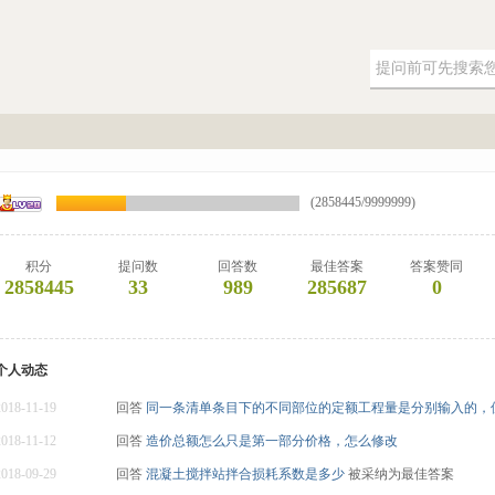
(2858445/9999999)
积分
提问数
回答数
最佳答案
答案赞同
2858445
33
989
285687
0
个人动态
2018-11-19
回答
同一条清单条目下的不同部位的定额工程量是分别输入的，但是
2018-11-12
回答
造价总额怎么只是第一部分价格，怎么修改
2018-09-29
回答
混凝土搅拌站拌合损耗系数是多少
被采纳为最佳答案