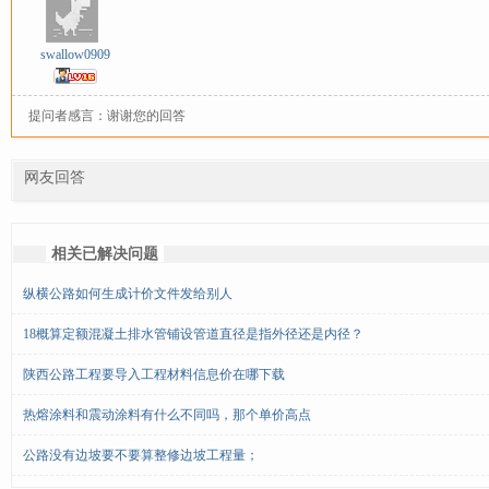
swallow0909
提问者感言：谢谢您的回答
网友回答
相关已解决问题
纵横公路如何生成计价文件发给别人
18概算定额混凝土排水管铺设管道直径是指外径还是内径？
陕西公路工程要导入工程材料信息价在哪下载
热熔涂料和震动涂料有什么不同吗，那个单价高点
公路没有边坡要不要算整修边坡工程量；