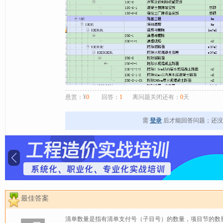
悬赏：¥
0
回答：
1
离问题关闭还有：
0
天
需
登录
后才能回答问题；还
最佳答案
清单数量是指有清单支付号（子目号）的数量，项目节的数