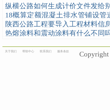
纵横公路如何生成计价文件发给
里填？而有的清单又相反，清单
18概算定额混凝土排水管铺设管
那里
陕西公路工程要导入工程材料信
径？
热熔涂料和震动涂料有什么不同
关于我们
帮助中心
联系我们
服务条款
Copyrigh