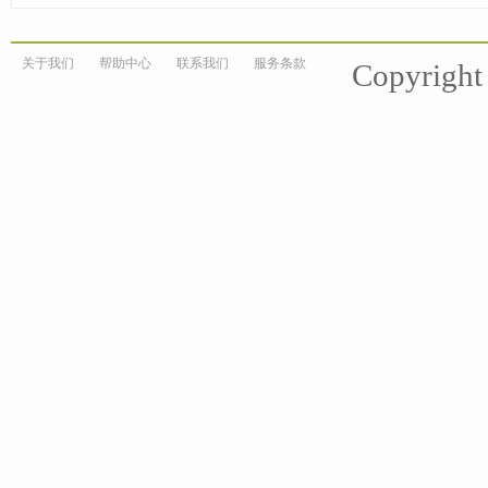
关于我们
帮助中心
联系我们
服务条款
Copyrigh