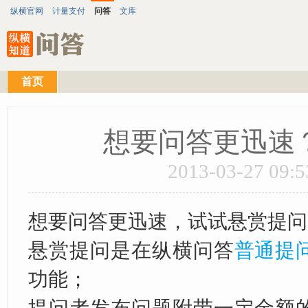
纵横官网
计量支付
问答
文库
首页
想要问答更迅速
2013-03-27 09:5
想要问答更迅速，试试悬赏提问
悬赏提问是在纵横问答
普通提
功能；