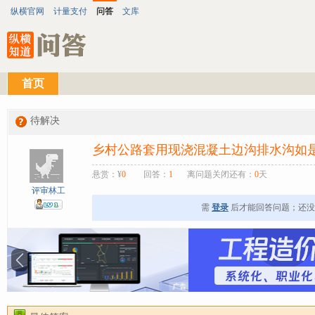
纵横官网
计量支付
问答
文库
首页
待解决
乡村公路套用现浇混凝土边沟排水沟如
悬赏：¥
0
回答：
1
离问题关闭还有：
0
天
评审林工
需
登录
后才能回答问题；还